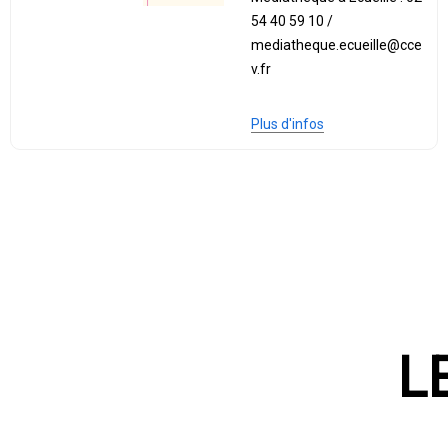
54 40 59 10 /
mediatheque.ecueille@cce
v.fr
Plus d'infos
L