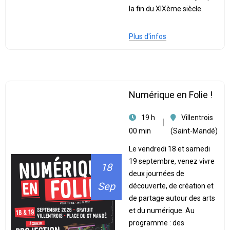
la fin du XIXème siècle.
Plus d'infos
Numérique en Folie !
19 h
Villentrois
00 min
(Saint-Mandé)
Le vendredi 18 et samedi
19 septembre, venez vivre
18
deux journées de
Sep
découverte, de création et
de partage autour des arts
et du numérique. Au
programme : des