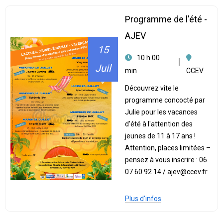
Programme de l'été -
AJEV
15
10 h 00
Juil
min
CCEV
Découvrez vite le
programme concocté par
Julie pour les vacances
d'été à l'attention des
jeunes de 11 à 17 ans !
Attention, places limitées –
pensez à vous inscrire : 06
07 60 92 14 / ajev@ccev.fr
Plus d'infos