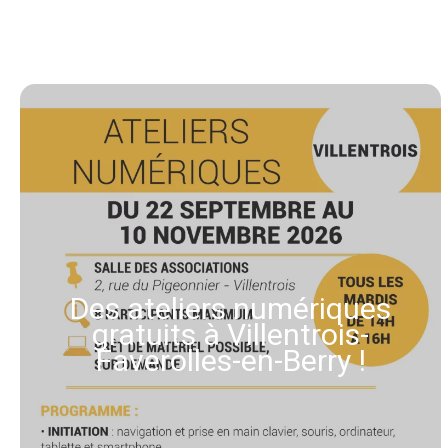
Des ateliers numériques
gratuits à Villentrois-
Faverolles-en-Berry !