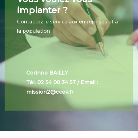
implanter ?
Contactez le service aux entreprises et à
la population
Corinne BAILLY
Tél. 02 54 00 34 57 / Email :
mission2@ccev.fr